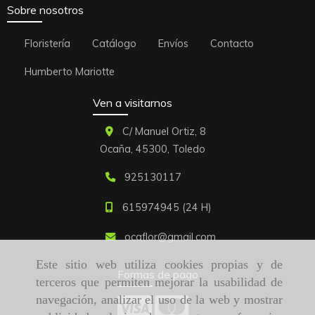
Sobre nosotros
Floristería
Catálogo
Envíos
Contacto
Humberto Mariotte
Ven a visitarnos
C/ Manuel Ortiz, 8
Ocaña,
45300,
Toledo
925130117
615974945 (24 H)
ocaflor
gmail.com
Este sitio web utiliza cookies propias y de
Formas de pago
terceros que permiten mejorar la usabilidad de
navegación, analizar el uso de la web y mostrar