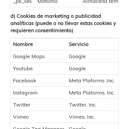
_pk_ses
Matomo
Almacena temporalm
d) Cookies de marketing o publicidad
analíticas (puede o no llevar estas cookies y
requieren consentimiento)
Nombre
Servicio
Des
Google Maps
Google
Mos
Youtube
Google
Rep
Facebook
Meta Plaforms ,Inc.
Bot
Instagram
Meta Platorms, Inc.
Per
Twitter
Twitter, Inc.
Comp
Vimeo
Vimeo, Inc.
Rep
Google Tag Manager
Google
Adm